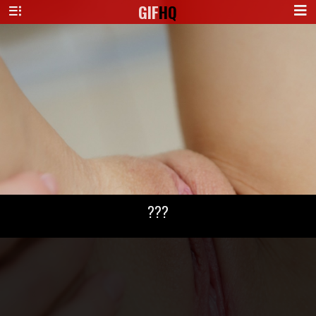
GIF
HQ
???