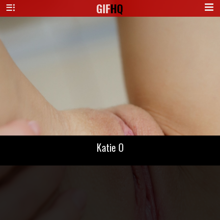
GIF
HQ
Katie O