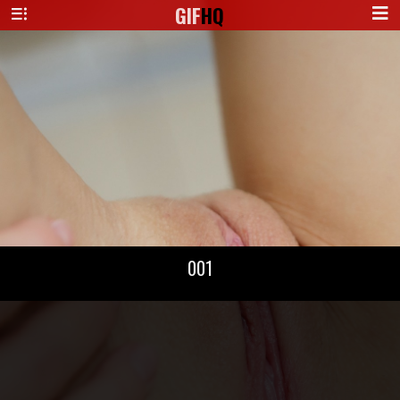
GIF
HQ
001